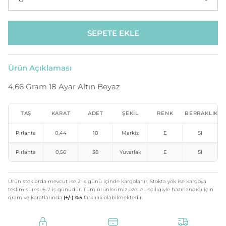
SEPETE EKLE
Ürün Açıklaması
4,66 Gram 18 Ayar Altın Beyaz
TAŞ
KARAT
ADET
ŞEKIL
RENK
BERRAKLIK
Pırlanta
0,44
10
Markiz
E
SI
Pırlanta
0,56
38
Yuvarlak
E
SI
Ürün stoklarda mevcut ise 2 iş günü içinde kargolanır. Stokta yok ise kargoya
teslim süresi 6-7 iş günüdür. Tüm ürünlerimiz özel el işçiliğiyle hazırlandığı için
gram ve karatlarında
(+/-) %5
farklılık olabilmektedir.