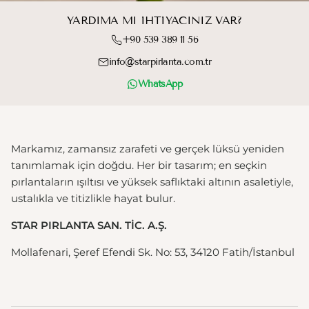
YARDIMA MI IHTIYACINIZ VAR?
+90 539 389 11 56
info@starpirlanta.com.tr
WhatsApp
Markamız, zamansız zarafeti ve gerçek lüksü yeniden
tanımlamak için doğdu. Her bir tasarım; en seçkin
pırlantaların ışıltısı ve yüksek saflıktaki altının asaletiyle,
ustalıkla ve titizlikle hayat bulur.
STAR PIRLANTA SAN. TİC. A.Ş.
Mollafenari, Şeref Efendi Sk. No: 53, 34120 Fatih/İstanbul