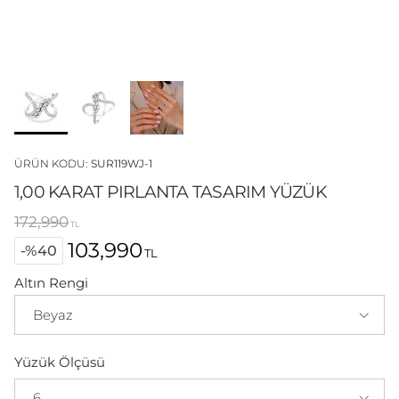
ÜRÜN KODU:
SUR119WJ-1
1,00 KARAT PIRLANTA TASARIM YÜZÜK
Normal fiyat
172,990
TL
103,990
-%40
TL
İndirimli fiyat
Beyaz
Yüzük Ölçüsü
6