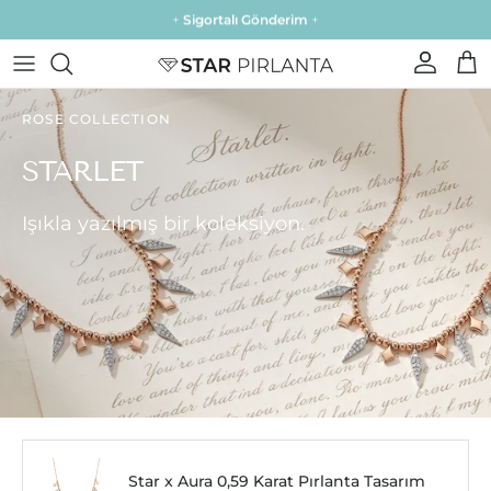
İçeriğe atla
+
Sigortalı Gönderim
+
Hesap
Sep
ROSE COLLECTION
STARLET
Işıkla yazılmış bir koleksiyon.
Star x Aura 0,59 Karat Pırlanta Tasarım