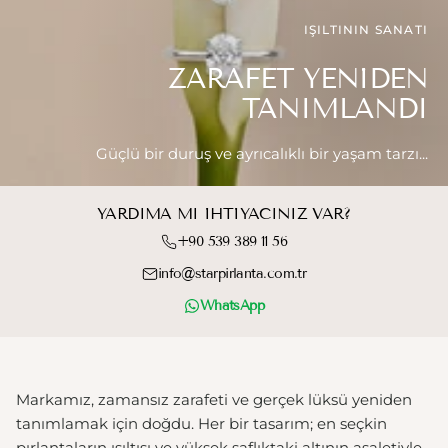
IŞILTININ SANATI
ZARAFET YENIDEN
TANIMLANDI
Güçlü bir duruş ve ayrıcalıklı bir yaşam tarzı...
YARDIMA MI IHTIYACINIZ VAR?
+90 539 389 11 56
info@starpirlanta.com.tr
WhatsApp
Markamız, zamansız zarafeti ve gerçek lüksü yeniden
tanımlamak için doğdu. Her bir tasarım; en seçkin
pırlantaların ışıltısı ve yüksek saflıktaki altının asaletiyle,