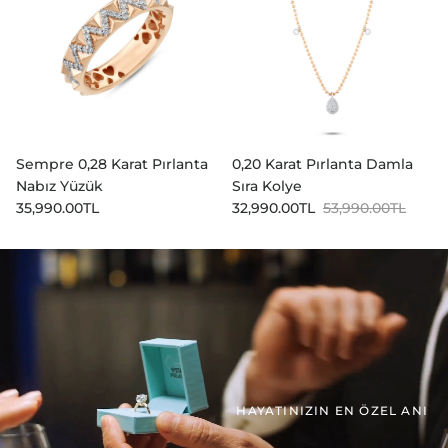
Sempre 0,28 Karat Pırlanta
0,20 Karat Pırlanta Damla
Nabız Yüzük
Sıra Kolye
Normal fiyat
İndirimli fiyat
Normal fiyat
35,990.00TL
32,990.00TL
53,990.00TL
HAYATINIZIN EN ÖZEL ANI