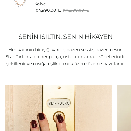
Kolye
İndirimli fiyat
Normal fiyat
104,990.00TL
174,990.00TL
SENİN IŞILTIN, SENİN HİKAYEN
Her kadının bir ışığı vardır; bazen sessiz, bazen cesur.
Star Pırlanta'da her parça, ustaların zanaatkâr ellerinde
şekillenir ve o ışığa eşlik etmek üzere özenle hazırlanır.